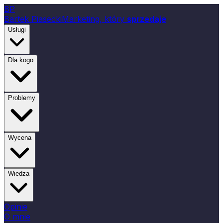
B
P
Bartek Piasecki
Marketing, który
sprzedaje
Usługi
Dla kogo
Problemy
Wycena
Wiedza
Opinie
O mnie