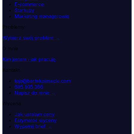
E-commerce
Startupy
Marketing managerowie
Problemy
Wybierz swój problem →
O mnie
Kim jestem i jak pracuję
Kontakt
toja@bartekpiasecki.com
695 935 366
Napisz do mnie →
Wycena
Jak ustalam ceny
Estymator wyceny
Wypełnij brief →