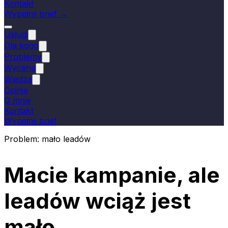
Kontakt
Wypełnij brief →
Usługi
Dla kogo
Problemy
Wycena
Wiedza
Opinie
O mnie
Kontakt
Wypełnij brief
Problem: mało leadów
Macie kampanie, ale
leadów wciąż jest
mało