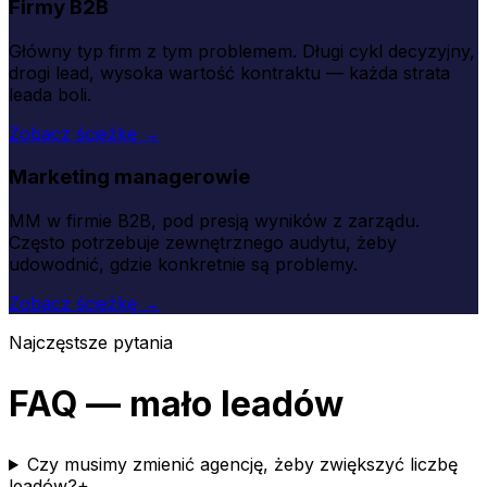
Firmy B2B
Główny typ firm z tym problemem. Długi cykl decyzyjny,
drogi lead, wysoka wartość kontraktu — każda strata
leada boli.
Zobacz ścieżkę →
Marketing managerowie
MM w firmie B2B, pod presją wyników z zarządu.
Często potrzebuje zewnętrznego audytu, żeby
udowodnić, gdzie konkretnie są problemy.
Zobacz ścieżkę →
Najczęstsze pytania
FAQ — mało leadów
Czy musimy zmienić agencję, żeby zwiększyć liczbę
leadów?
+