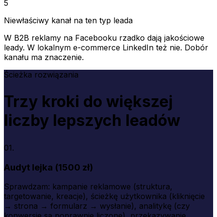
5
Niewłaściwy kanał na ten typ leada
W B2B reklamy na Facebooku rzadko dają jakościowe
leady. W lokalnym e-commerce LinkedIn też nie. Dobór
kanału ma znaczenie.
Ścieżka rozwiązania
Trzy kroki do większej
liczby lepszych leadów
01.
Audyt lejka (1500 zł)
Sprawdzam: kampanie reklamowe (struktura,
targetowanie, kreacje), ścieżkę użytkownika (kliknięcie
→ strona → formularz → wysłanie), analitykę (czy
konwersje są poprawnie liczone), przekazywanie