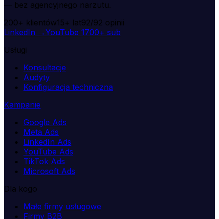
— bez agencyjnego narzutu.
200+
klientów
15+
lat
92/92
opinii
LinkedIn →
YouTube
1700+ sub
Usługi
Konsultacje
Audyty
Konfiguracja techniczna
Kampanie
Google Ads
Meta Ads
LinkedIn Ads
YouTube Ads
TikTok Ads
Microsoft Ads
Dla kogo
Małe firmy usługowe
Firmy B2B