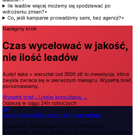
Ile leadów więcej możemy się spodziewać po
wdrożeniu zmian?
+
Co, jeśli kampanie prowadzimy sami, bez agencji?
+
Następny krok
Czas wycelować w jakość,
nie ilość leadów
Audyt lejka + warsztat (od 3500 zł) to inwestycja, która
zwykle zwraca się w pierwszym miesiącu. Wypełnij brief,
porozmawiamy.
Wypełnij brief
→
Umów konsultację
→
Odpiszę w ciągu 24h roboczych
B
P
Bartek Piasecki
Marketing, który
sprzedaje
Freelancer marketingowy z 15-letnim stażem.
Konsultacje, audyty, konfiguracja techniczna i kampanie