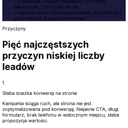
✓
Z kampanii LinkedIn dostajemy 2–3 leady
miesięcznie. Coś tu jest nie tak.
✓
Agencja mówi: "kampanie działają, problem leży
gdzie indziej". A gdzie konkretnie?
Przyczyny
Pięć najczęstszych
przyczyn niskiej liczby
leadów
1
Słaba ścieżka konwersji na stronie
Kampania ściąga ruch, ale strona nie jest
zoptymalizowana pod konwersję. Niejasne CTA, długi
formularz, brak telefonu w widocznym miejscu, słaba
propozycja wartości.