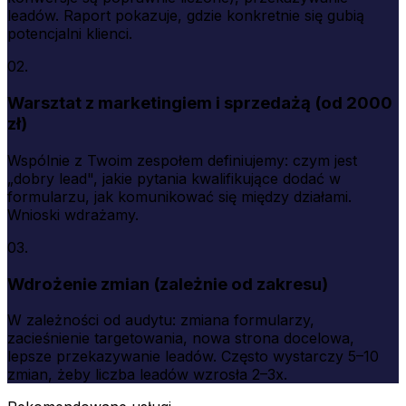
leadów. Raport pokazuje, gdzie konkretnie się gubią
potencjalni klienci.
02.
Warsztat z marketingiem i sprzedażą (od 2000
zł)
Wspólnie z Twoim zespołem definiujemy: czym jest
„dobry lead", jakie pytania kwalifikujące dodać w
formularzu, jak komunikować się między działami.
Wnioski wdrażamy.
03.
Wdrożenie zmian (zależnie od zakresu)
W zależności od audytu: zmiana formularzy,
zacieśnienie targetowania, nowa strona docelowa,
lepsze przekazywanie leadów. Często wystarczy 5–10
zmian, żeby liczba leadów wzrosła 2–3x.