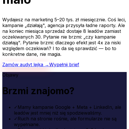
Wydajesz na marketing 5–20 tys. zł miesięcznie. Coś leci,
kampanie „działają", agencja przysyła ładne raporty. Ale
na koniec miesiąca sprzedaż dostaje 8 leadów zamiast
oczekiwanych 30. Pytanie nie brzmi: „czy kampanie
działają". Pytanie brzmi: dlaczego efekt jest 4x za niski
względem oczekiwań? I to da się sprawdzić — bo to
konkretne dane, nie magia.
Zamów audyt lejka →
Wypełnij brief
Objawy
Brzmi znajomo?
✓
Mamy kampanie Google + Meta + LinkedIn, ale
leadów jest mniej niż się spodziewaliśmy.
✓
Ruch na stronie rośnie, ale formularze nie są
wypełniane.