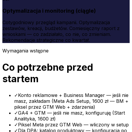
Optymalizacja i monitoring (ciągle)
Cotygodniowy przegląd kampanii. Optymalizacja
zestawów, kreacji, budżetów. Comiesięczny raport z
wnioskami — co zadziałało, co nie, co zmieniam.
Rekomendacje strategiczne co kwartał.
Wymagania wstępne
Co potrzebne przed
startem
✓
Konto reklamowe + Business Manager — jeśli nie
masz, zakładam (Meta Ads Setup, 1600 zł — BM +
piksel przez GTM Web + zdarzenia)
✓
GA4 + GTM — jeśli nie masz, konfiguruję (Start
Analityka, 1600 zł)
✓
Piksel Meta przez GTM Web — wliczony w setup
✓
Dla DPA: katalog produktowy — konfiguracja po