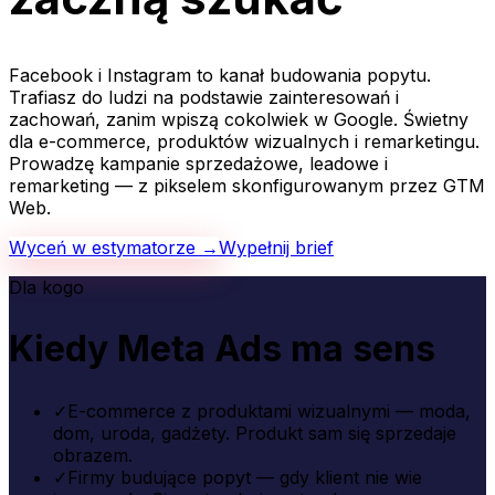
Facebook i Instagram to kanał budowania popytu.
Trafiasz do ludzi na podstawie zainteresowań i
zachowań, zanim wpiszą cokolwiek w Google. Świetny
dla e-commerce, produktów wizualnych i remarketingu.
Prowadzę kampanie sprzedażowe, leadowe i
remarketing — z pikselem skonfigurowanym przez GTM
Web.
Wyceń w estymatorze →
Wypełnij brief
Dla kogo
Kiedy Meta Ads ma sens
✓
E-commerce z produktami wizualnymi — moda,
dom, uroda, gadżety. Produkt sam się sprzedaje
obrazem.
✓
Firmy budujące popyt — gdy klient nie wie