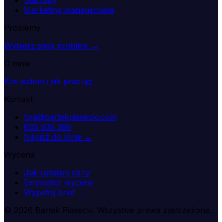
Marketing managerowie
Problemy
Wybierz swój problem →
O mnie
Kim jestem i jak pracuję
Kontakt
toja@bartekpiasecki.com
695 935 366
Napisz do mnie →
Wycena
Jak ustalam ceny
Estymator wyceny
Wypełnij brief →
©
2026
Bartek Piasecki. Wszystkie prawa zastrzeżone.