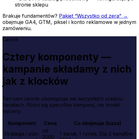
stronie sklepu
Brakuje fundamentów?
Pakiet “Wszystko od zera” →
obejmuje GA4, GTM, piksel i konto reklamowe w jednym
zamówieniu.
Cennik
Cztery komponenty —
kampanie składamy z nich
jak z klocków
Ten sam cennik obowiązuje we wszystkich sześciu
kanałach. Różni się specyfika kampanii, nie model
wyceny.
Komponent
Cena
Co obejmuje (baza)
od
Strategia i plan
1 kanał, 1 rynek. Dla 2 kanałów:
2000