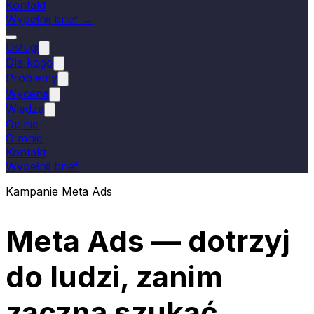
Kontakt
Wypełnij brief →
Usługi
Dla kogo
Problemy
Wycena
Wiedza
Opinie
O mnie
Kontakt
Wypełnij brief
Kampanie Meta Ads
Meta Ads — dotrzyj
do ludzi, zanim
zaczną szukać