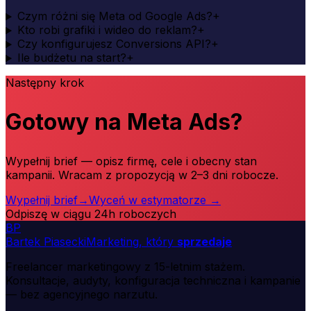
Czym różni się Meta od Google Ads?
+
Kto robi grafiki i wideo do reklam?
+
Czy konfigurujesz Conversions API?
+
Ile budżetu na start?
+
Następny krok
Gotowy na Meta Ads?
Wypełnij brief — opisz firmę, cele i obecny stan
kampanii. Wracam z propozycją w 2–3 dni robocze.
Wypełnij brief
→
Wyceń w estymatorze
→
Odpiszę w ciągu 24h roboczych
B
P
Bartek Piasecki
Marketing, który
sprzedaje
Freelancer marketingowy z 15-letnim stażem.
Konsultacje, audyty, konfiguracja techniczna i kampanie
— bez agencyjnego narzutu.