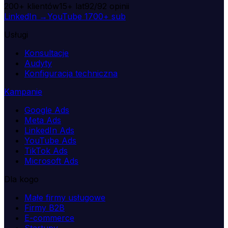
200+
klientów
15+
lat
92/92
opinii
LinkedIn →
YouTube
1700+ sub
Usługi
Konsultacje
Audyty
Konfiguracja techniczna
Kampanie
Google Ads
Meta Ads
LinkedIn Ads
YouTube Ads
TikTok Ads
Microsoft Ads
Dla kogo
Małe firmy usługowe
Firmy B2B
E-commerce
Startupy