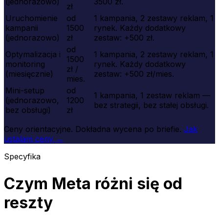
(jednorazowo)
3500 zł.
zł
Uruchomienie
od
1 kampania, 2 zestawy reklam, 1
kampanii
1500
rynek. Każdy dodatkowy
(jednorazowo)
zł
zestaw: +500 zł.
od
Optymalizacja i
1 kampania, 2 zestawy reklam, 1
1500
monitoring
rynek. Każdy dodatkowy
zł /
(miesięcznie)
zestaw: +500 zł/mies.
mies.
Mini-setup
od
1 kampania, 1 zestaw reklam —
(jednorazowo,
1200
bez strategii, bez stałej obsługi.
bez obsługi)
zł
Ceny orientacyjne. Dokładna wycena po briefie.
Jak
ustalam ceny →
Specyfika
Czym Meta różni się od
reszty