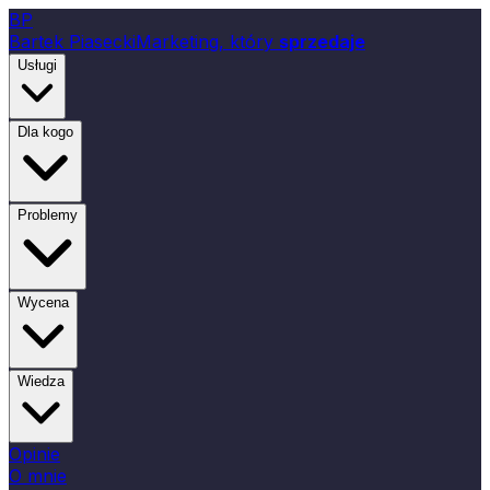
B
P
Bartek Piasecki
Marketing, który
sprzedaje
Usługi
Dla kogo
Problemy
Wycena
Wiedza
Opinie
O mnie