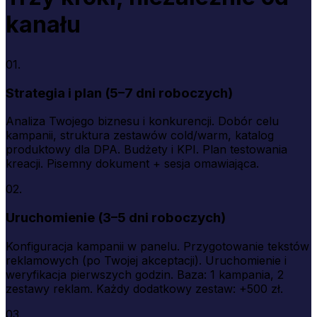
kanału
01.
Strategia i plan (5–7 dni roboczych)
Analiza Twojego biznesu i konkurencji. Dobór celu
kampanii, struktura zestawów cold/warm, katalog
produktowy dla DPA. Budżety i KPI. Plan testowania
kreacji. Pisemny dokument + sesja omawiająca.
02.
Uruchomienie (3–5 dni roboczych)
Konfiguracja kampanii w panelu. Przygotowanie tekstów
reklamowych (po Twojej akceptacji). Uruchomienie i
weryfikacja pierwszych godzin. Baza: 1 kampania, 2
zestawy reklam. Każdy dodatkowy zestaw: +500 zł.
03.