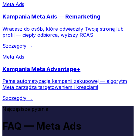
Meta Ads
Kampania Meta Ads — Remarketing
Wracasz do osób, które odwiedziły Twoją stronę lub
profil — ciepły odbiorca, wyższy ROAS
Szczegóły →
Meta Ads
Kampania Meta Advantage+
Pełna automatyzacja kampanii zakupowej — algorytm
Meta zarządza targetowaniem i kreacjami
Szczegóły →
Najczęstsze pytania
FAQ — Meta Ads