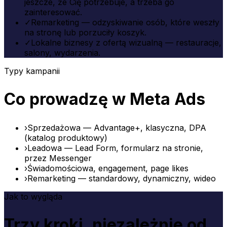
jeszcze, że Cię potrzebuje, a trzeba go
zainteresować.
✓
Remarketing — odzyskiwanie osób, które weszły
na stronę lub porzuciły koszyk.
✓
Lokalne biznesy z ofertą wizualną — restauracje,
salony, wydarzenia.
Typy kampanii
Co prowadzę w Meta Ads
›
Sprzedażowa — Advantage+, klasyczna, DPA
(katalog produktowy)
›
Leadowa — Lead Form, formularz na stronie,
przez Messenger
›
Świadomościowa, engagement, page likes
›
Remarketing — standardowy, dynamiczny, wideo
Jak to wygląda
Trzy kroki, niezależnie od