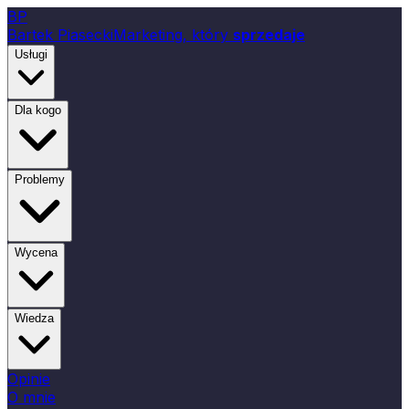
B
P
Bartek Piasecki
Marketing, który
sprzedaje
Usługi
Dla kogo
Problemy
Wycena
Wiedza
Opinie
O mnie