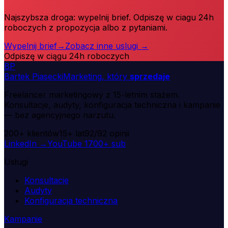
Najszybsza droga: wypelnij brief. Odpiszę w ciagu 24h
roboczych z propozycja albo z pytaniami.
Wypelnij brief
→
Zobacz inne uslugi
→
Odpiszę w ciągu 24h roboczych
B
P
Bartek Piasecki
Marketing, który
sprzedaje
Freelancer marketingowy z 15-letnim stażem.
Konsultacje, audyty, konfiguracja techniczna i kampanie
— bez agencyjnego narzutu.
200+
klientów
15+
lat
92/92
opinii
LinkedIn →
YouTube
1700+ sub
Usługi
Konsultacje
Audyty
Konfiguracja techniczna
Kampanie