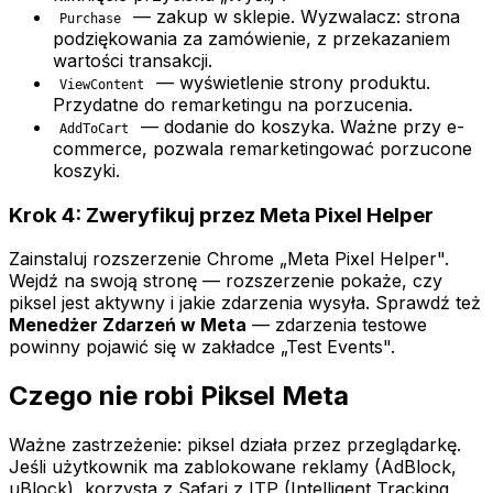
— zakup w sklepie. Wyzwalacz: strona
Purchase
podziękowania za zamówienie, z przekazaniem
wartości transakcji.
— wyświetlenie strony produktu.
ViewContent
Przydatne do remarketingu na porzucenia.
— dodanie do koszyka. Ważne przy e-
AddToCart
commerce, pozwala remarketingować porzucone
koszyki.
Krok 4: Zweryfikuj przez Meta Pixel Helper
Zainstaluj rozszerzenie Chrome „Meta Pixel Helper".
Wejdź na swoją stronę — rozszerzenie pokaże, czy
piksel jest aktywny i jakie zdarzenia wysyła. Sprawdź też
Menedżer Zdarzeń w Meta
— zdarzenia testowe
powinny pojawić się w zakładce „Test Events".
Czego nie robi Piksel Meta
Ważne zastrzeżenie: piksel działa przez przeglądarkę.
Jeśli użytkownik ma zablokowane reklamy (AdBlock,
uBlock), korzysta z Safari z ITP (Intelligent Tracking