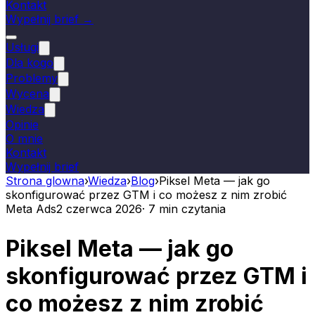
Kontakt
Wypełnij brief →
Usługi
Dla kogo
Problemy
Wycena
Wiedza
Opinie
O mnie
Kontakt
Wypełnij brief
Strona glowna
›
Wiedza
›
Blog
›
Piksel Meta — jak go
skonfigurować przez GTM i co możesz z nim zrobić
Meta Ads
2 czerwca 2026
·
7
min czytania
Piksel Meta — jak go
skonfigurować przez GTM i
co możesz z nim zrobić