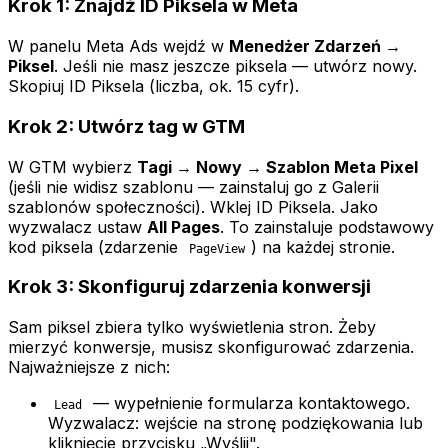
Krok 1: Znajdź ID Piksela w Meta
W panelu Meta Ads wejdź w
Menedżer Zdarzeń →
Piksel
. Jeśli nie masz jeszcze piksela — utwórz nowy.
Skopiuj ID Piksela (liczba, ok. 15 cyfr).
Krok 2: Utwórz tag w GTM
W GTM wybierz
Tagi → Nowy → Szablon Meta Pixel
(jeśli nie widisz szablonu — zainstaluj go z Galerii
szablonów społeczności). Wklej ID Piksela. Jako
wyzwalacz ustaw
All Pages
. To zainstaluje podstawowy
kod piksela (zdarzenie
) na każdej stronie.
PageView
Krok 3: Skonfiguruj zdarzenia konwersji
Sam piksel zbiera tylko wyświetlenia stron. Żeby
mierzyć konwersje, musisz skonfigurować zdarzenia.
Najważniejsze z nich:
— wypełnienie formularza kontaktowego.
Lead
Wyzwalacz: wejście na stronę podziękowania lub
kliknięcie przycisku „Wyślij".