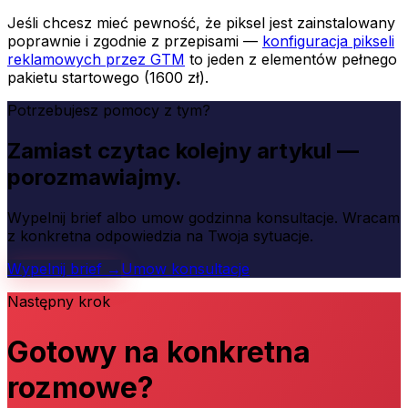
Jeśli chcesz mieć pewność, że piksel jest zainstalowany
poprawnie i zgodnie z przepisami —
konfiguracja pikseli
reklamowych przez GTM
to jeden z elementów pełnego
pakietu startowego (1600 zł).
Potrzebujesz pomocy z tym?
Zamiast czytac kolejny artykul —
porozmawiajmy.
Wypelnij brief albo umow godzinna konsultacje. Wracam
z konkretna odpowiedzia na Twoja sytuacje.
Wypelnij brief →
Umow konsultacje
Następny krok
Gotowy na konkretna
rozmowe?