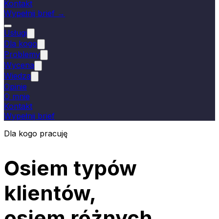
Kontakt
Wypełnij brief →
Usługi
Dla kogo
Problemy
Wycena
Wiedza
Opinie
O mnie
Kontakt
Wypełnij brief
Dla kogo pracuję
Osiem typów
klientów,
osiem różnych