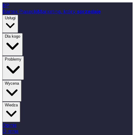
B
P
Bartek Piasecki
Marketing, który
sprzedaje
Usługi
Dla kogo
Problemy
Wycena
Wiedza
Opinie
O mnie