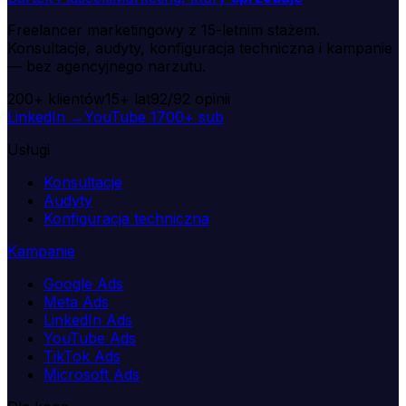
Freelancer marketingowy z 15-letnim stażem.
Konsultacje, audyty, konfiguracja techniczna i kampanie
— bez agencyjnego narzutu.
200+
klientów
15+
lat
92/92
opinii
LinkedIn →
YouTube
1700+ sub
Usługi
Konsultacje
Audyty
Konfiguracja techniczna
Kampanie
Google Ads
Meta Ads
LinkedIn Ads
YouTube Ads
TikTok Ads
Microsoft Ads