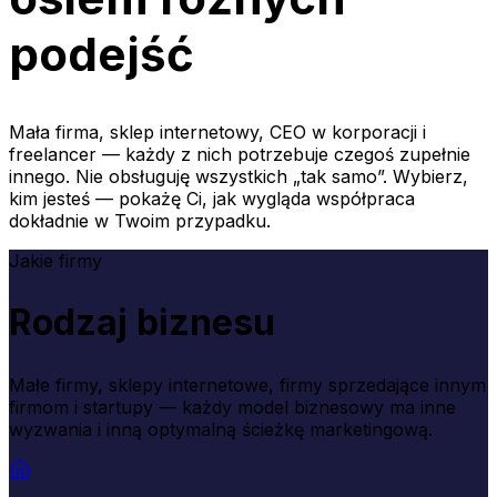
podejść
Mała firma, sklep internetowy, CEO w korporacji i
freelancer — każdy z nich potrzebuje czegoś zupełnie
innego. Nie obsługuję wszystkich „tak samo”. Wybierz,
kim jesteś — pokażę Ci, jak wygląda współpraca
dokładnie w Twoim przypadku.
Jakie firmy
Rodzaj biznesu
Małe firmy, sklepy internetowe, firmy sprzedające innym
firmom i startupy — każdy model biznesowy ma inne
wyzwania i inną optymalną ścieżkę marketingową.