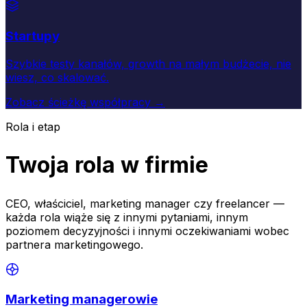
Startupy
Szybkie testy kanałów, growth na małym budżecie, nie
wiesz, co skalować.
Zobacz ścieżkę współpracy →
Rola i etap
Twoja rola w firmie
CEO, właściciel, marketing manager czy freelancer —
każda rola wiąże się z innymi pytaniami, innym
poziomem decyzyjności i innymi oczekiwaniami wobec
partnera marketingowego.
Marketing managerowie