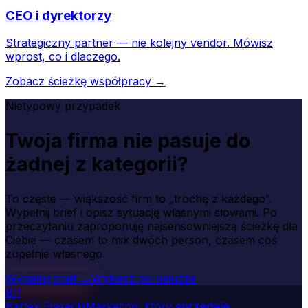
CEO i dyrektorzy
Strategiczny partner — nie kolejny vendor. Mówisz
wprost, co i dlaczego.
Zobacz ścieżkę współpracy →
Nietypowy przypadek
Twoja firma nie pasuje do
żadnej z kategorii?
To częste — większość firm to „trochę z każdego”.
Wypełnij brief i opisz sytuację własnymi słowami. Po
przeczytaniu zaproponuję najsensowniejszą ścieżkę dla
Ciebie — czasem to mix dwóch person, czasem coś
zupełnie własnego.
Wypełnij brief →
Wybierz po usłudze
B
P
Bartek Piasecki
Marketing, który
sprzedaje