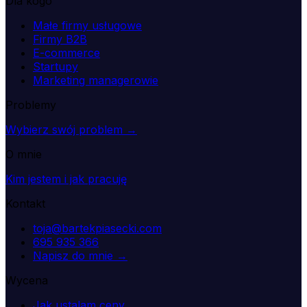
Dla kogo
Małe firmy usługowe
Firmy B2B
E-commerce
Startupy
Marketing managerowie
Problemy
Wybierz swój problem →
O mnie
Kim jestem i jak pracuję
Kontakt
toja@bartekpiasecki.com
695 935 366
Napisz do mnie →
Wycena
Jak ustalam ceny