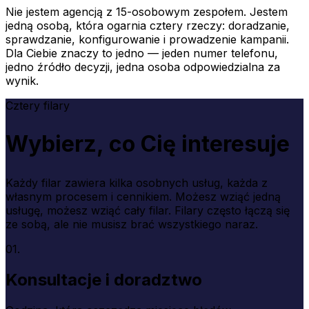
Nie jestem agencją z 15-osobowym zespołem. Jestem
jedną osobą, która ogarnia cztery rzeczy: doradzanie,
sprawdzanie, konfigurowanie i prowadzenie kampanii.
Dla Ciebie znaczy to jedno — jeden numer telefonu,
jedno źródło decyzji, jedna osoba odpowiedzialna za
wynik.
Cztery filary
Wybierz, co Cię interesuje
Każdy filar zawiera kilka osobnych usług, każda z
własnym procesem i cennikiem. Możesz wziąć jedną
usługę, możesz wziąć cały filar. Filary często łączą się
ze sobą, ale nie musisz brać wszystkiego naraz.
01.
Konsultacje i doradztwo