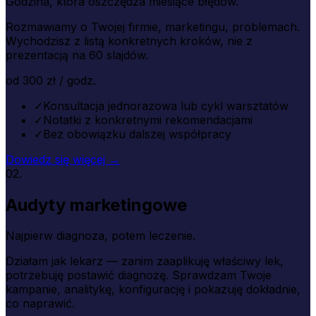
Godzina, która oszczędza miesiące błędów.
Rozmawiamy o Twojej firmie, marketingu, problemach.
Wychodzisz z listą konkretnych kroków, nie z
prezentacją na 60 slajdów.
od 300 zł / godz.
✓
Konsultacja jednorazowa lub cykl warsztatów
✓
Notatki z konkretnymi rekomendacjami
✓
Bez obowiązku dalszej współpracy
Dowiedz się więcej →
02.
Audyty marketingowe
Najpierw diagnoza, potem leczenie.
Działam jak lekarz — zanim zaaplikuję właściwy lek,
potrzebuję postawić diagnozę. Sprawdzam Twoje
kampanie, analitykę, konfigurację i pokazuję dokładnie,
co naprawić.