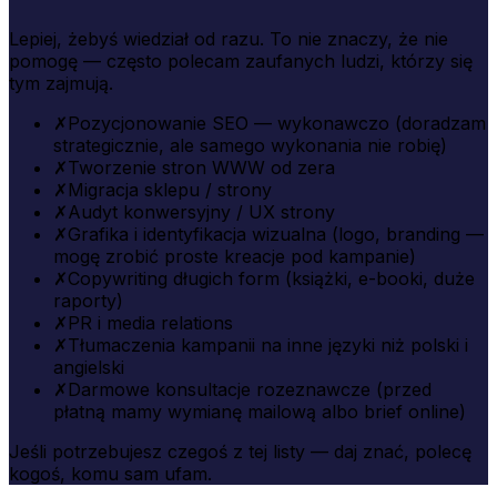
Lepiej, żebyś wiedział od razu. To nie znaczy, że nie
pomogę — często polecam zaufanych ludzi, którzy się
tym zajmują.
✗
Pozycjonowanie SEO — wykonawczo (doradzam
strategicznie, ale samego wykonania nie robię)
✗
Tworzenie stron WWW od zera
✗
Migracja sklepu / strony
✗
Audyt konwersyjny / UX strony
✗
Grafika i identyfikacja wizualna (logo, branding —
mogę zrobić proste kreacje pod kampanie)
✗
Copywriting długich form (książki, e-booki, duże
raporty)
✗
PR i media relations
✗
Tłumaczenia kampanii na inne języki niż polski i
angielski
✗
Darmowe konsultacje rozeznawcze (przed
płatną mamy wymianę mailową albo brief online)
Jeśli potrzebujesz czegoś z tej listy — daj znać, polecę
kogoś, komu sam ufam.