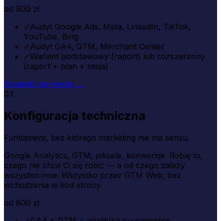
od 800 zł
✓
Audyt Google Ads, Meta, LinkedIn, TikTok,
YouTube, Bing
✓
Audyt GA4, GTM, Merchant Center
✓
Wariant podstawowy (raport) lub rozszerzony
(raport + plan + sesja)
Dowiedz się więcej →
03.
Konfiguracja techniczna
Fundament, bez którego marketing nie ma sensu.
Google Analytics, GTM, piksele, konwersje. Robię to,
czego nie chce Ci się robić — a od czego zależy
wszystko inne. Wszystko przez GTM Web, bez
wchodzenia w kod strony.
od 800 zł
✓
GA4 + GTM + analityka e-commerce