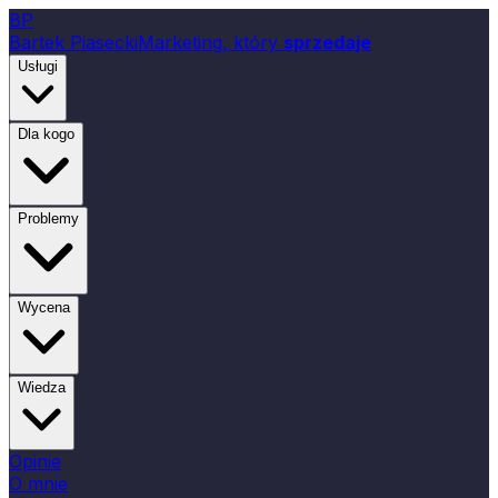
B
P
Bartek Piasecki
Marketing, który
sprzedaje
Usługi
Dla kogo
Problemy
Wycena
Wiedza
Opinie
O mnie