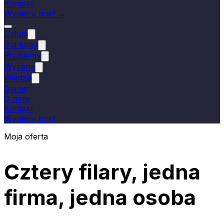
Kontakt
Wypełnij brief →
Usługi
Dla kogo
Problemy
Wycena
Wiedza
Opinie
O mnie
Kontakt
Wypełnij brief
Moja oferta
Cztery filary, jedna
firma, jedna osoba