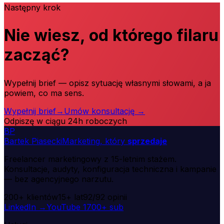
Następny krok
Nie wiesz, od którego filaru
zacząć?
Wypełnij brief — opisz sytuację własnymi słowami, a ja
powiem, co ma sens.
Wypełnij brief
→
Umów konsultację
→
Odpiszę w ciągu 24h roboczych
B
P
Bartek Piasecki
Marketing, który
sprzedaje
Freelancer marketingowy z 15-letnim stażem.
Konsultacje, audyty, konfiguracja techniczna i kampanie
— bez agencyjnego narzutu.
200+
klientów
15+
lat
92/92
opinii
LinkedIn →
YouTube
1700+ sub