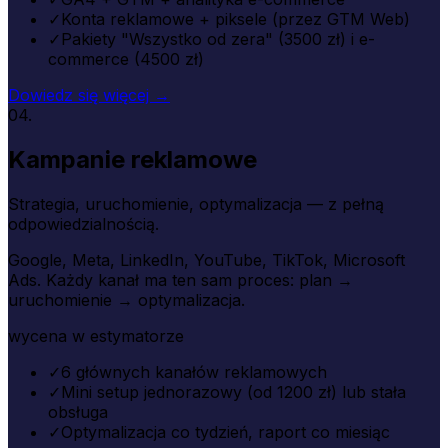
✓
Konta reklamowe + piksele (przez GTM Web)
✓
Pakiety "Wszystko od zera" (3500 zł) i e-
commerce (4500 zł)
Dowiedz się więcej →
04.
Kampanie reklamowe
Strategia, uruchomienie, optymalizacja — z pełną
odpowiedzialnością.
Google, Meta, LinkedIn, YouTube, TikTok, Microsoft
Ads. Każdy kanał ma ten sam proces: plan →
uruchomienie → optymalizacja.
wycena w estymatorze
✓
6 głównych kanałów reklamowych
✓
Mini setup jednorazowy (od 1200 zł) lub stała
obsługa
✓
Optymalizacja co tydzień, raport co miesiąc