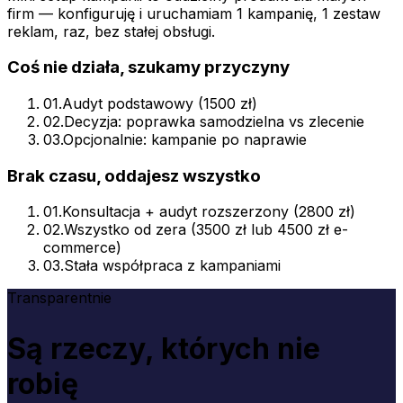
firm — konfiguruję i uruchamiam 1 kampanię, 1 zestaw
reklam, raz, bez stałej obsługi.
Coś nie działa, szukamy przyczyny
01
.
Audyt podstawowy (1500 zł)
02
.
Decyzja: poprawka samodzielna vs zlecenie
03
.
Opcjonalnie: kampanie po naprawie
Brak czasu, oddajesz wszystko
01
.
Konsultacja + audyt rozszerzony (2800 zł)
02
.
Wszystko od zera (3500 zł lub 4500 zł e-
commerce)
03
.
Stała współpraca z kampaniami
Transparentnie
Są rzeczy, których nie
robię