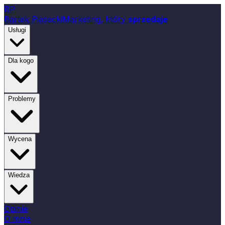
B
P
Bartek Piasecki
Marketing, który
sprzedaje
Usługi
Dla kogo
Problemy
Wycena
Wiedza
Opinie
O mnie