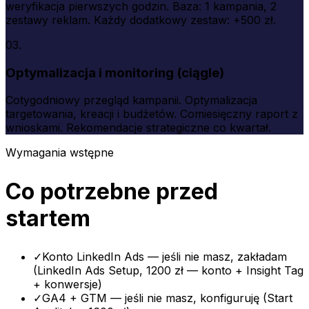
weryfikacja pierwszych godzin. Baza: 1 kampania, 2
zestawy reklam. Każdy dodatkowy zestaw: +500 zł.
03.
Optymalizacja i monitoring (ciągle)
Cotygodniowy przegląd kampanii. Optymalizacja
targetowania, kreacji i budżetów. Comiesięczny raport z
wnioskami. Rekomendacje strategiczne co kwartał.
Wymagania wstępne
Co potrzebne przed
startem
✓
Konto LinkedIn Ads — jeśli nie masz, zakładam
(LinkedIn Ads Setup, 1200 zł — konto + Insight Tag
+ konwersje)
✓
GA4 + GTM — jeśli nie masz, konfiguruję (Start