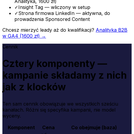
Analityka, 1600 zł)
✓
Insight Tag — wliczony w setup
✓
Strona firmowa LinkedIn — aktywna, do
prowadzenia Sponsored Content
Chcesz mierzyć leady aż do kwalifikacji?
Analityka B2B
w GA4 (1600 zł) →
Cennik
Cztery komponenty —
kampanie składamy z nich
jak z klocków
Ten sam cennik obowiązuje we wszystkich sześciu
kanałach. Różni się specyfika kampanii, nie model
wyceny.
Komponent
Cena
Co obejmuje (baza)