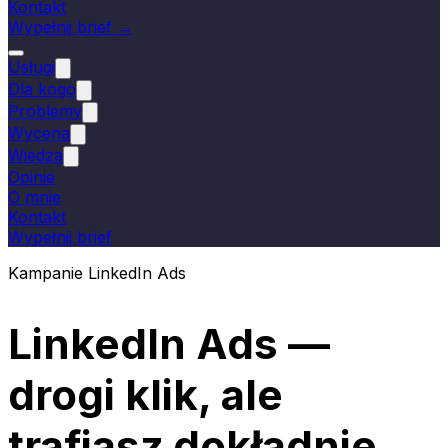
Kontakt
Wypełnij brief →
Usługi
Dla kogo
Problemy
Wycena
Wiedza
Opinie
O mnie
Kontakt
Wypełnij brief
Kampanie LinkedIn Ads
LinkedIn Ads —
drogi klik, ale
trafiasz dokładnie