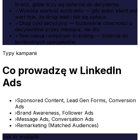
branż, gdzie liczy się dotarcie do decydenta.
✓
Wysoka wartość kontraktu — gdy jeden klient jest
wart tyle, że drogi lead i tak się opłaca.
✓
Długi cykl decyzyjny — budowanie obecności u
decydentów przez miesiące, nie dni.
✓
Rekrutacja i employer branding — dotarcie do
konkretnych specjalistów.
Typy kampanii
Co prowadzę w LinkedIn
Ads
›
Sponsored Content, Lead Gen Forms, Conversion
Ads
›
Brand Awareness, Follower Ads
›
Message Ads, Conversation Ads
›
Remarketing (Matched Audiences)
Jak to wygląda