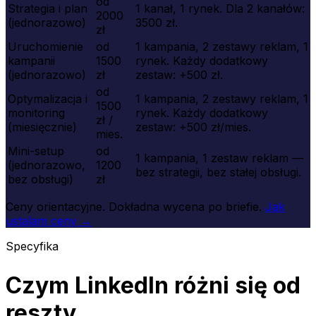
od
Strategia i plan
1 kanał, 1 rynek. Dla 2 kanałów:
2000
(jednorazowo)
3500 zł.
zł
Uruchomienie
od
1 kampania, 2 zestawy reklam, 1
kampanii
1500
rynek. Każdy dodatkowy
(jednorazowo)
zł
zestaw: +500 zł.
od
Optymalizacja i
1 kampania, 2 zestawy reklam, 1
1500
monitoring
rynek. Każdy dodatkowy
zł /
(miesięcznie)
zestaw: +500 zł/mies.
mies.
Mini-setup
od
1 kampania, 1 zestaw reklam —
(jednorazowo,
1200
bez strategii, bez stałej obsługi.
bez obsługi)
zł
Ceny orientacyjne. Dokładna wycena po briefie.
Jak
ustalam ceny →
Specyfika
Czym LinkedIn różni się od
reszty