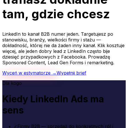
tam, gdzie chcesz
LinkedIn to kanał B2B numer jeden. Targetujesz po
stanowisku, branży, wielkości firmy i stażu —
dokładność, której nie da żaden inny kanał. Klik kosztuje
więcej, ale jeden dobry lead z LinkedIn często bije
dziesięć przypadkowych z Facebooka. Prowadzę
Sponsored Content, Lead Gen Forms i remarketing.
Wyceń w estymatorze →
Wypełnij brief
Dla kogo
Kiedy LinkedIn Ads ma
sens
✓
Firmy B2B — sprzedaż do konkretnych ról i