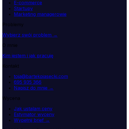
E-commerce
Startupy
Marketing managerowie
Problemy
Wybierz swój problem →
O mnie
Kim jestem i jak pracuję
Kontakt
toja@bartekpiasecki.com
695 935 366
Napisz do mnie →
Wycena
Jak ustalam ceny
Estymator wyceny
Wypełnij brief →