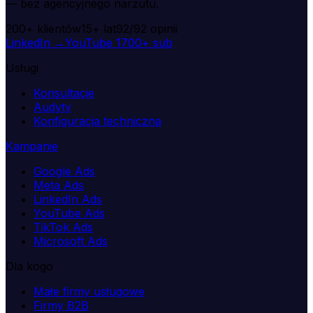
— bez agencyjnego narzutu.
200+
klientów
15+
lat
92/92
opinii
LinkedIn →
YouTube
1700+ sub
Usługi
Konsultacje
Audyty
Konfiguracja techniczna
Kampanie
Google Ads
Meta Ads
LinkedIn Ads
YouTube Ads
TikTok Ads
Microsoft Ads
Dla kogo
Małe firmy usługowe
Firmy B2B