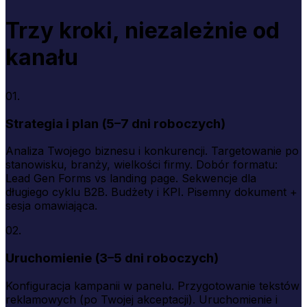
Trzy kroki, niezależnie od
kanału
01.
Strategia i plan (5–7 dni roboczych)
Analiza Twojego biznesu i konkurencji. Targetowanie po
stanowisku, branży, wielkości firmy. Dobór formatu:
Lead Gen Forms vs landing page. Sekwencje dla
długiego cyklu B2B. Budżety i KPI. Pisemny dokument +
sesja omawiająca.
02.
Uruchomienie (3–5 dni roboczych)
Konfiguracja kampanii w panelu. Przygotowanie tekstów
reklamowych (po Twojej akceptacji). Uruchomienie i