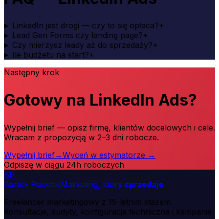
LinkedIn jest drogi — czy to się opłaca?
+
Lead Gen Forms czy landing page?
+
Czy mierzysz leady aż do sprzedaży?
+
Ile budżetu na start?
+
Następny krok
Gotowy na LinkedIn Ads?
Wypełnij brief — opisz firmę, klientów docelowych i cele.
Wracam z propozycją w 2–3 dni robocze.
Wypełnij brief
→
Wyceń w estymatorze
→
Odpiszę w ciągu 24h roboczych
B
P
Bartek Piasecki
Marketing, który
sprzedaje
Freelancer marketingowy z 15-letnim stażem.
Konsultacje, audyty, konfiguracja techniczna i kampanie