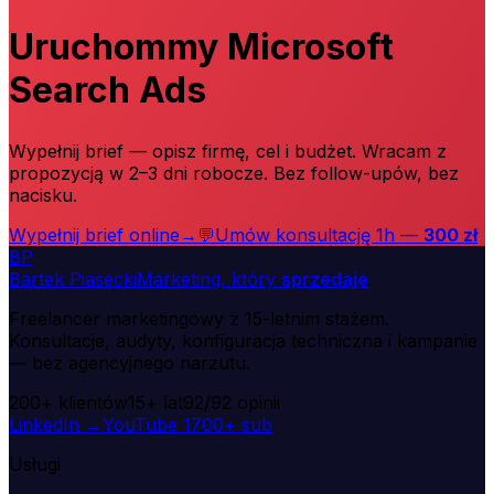
Uruchommy
Microsoft
Search Ads
Wypełnij brief — opisz firmę, cel i budżet. Wracam z
propozycją w 2–3 dni robocze. Bez follow-upów, bez
nacisku.
Wypełnij brief online
→
💬
Umów konsultację 1h —
300 zł
B
P
Bartek Piasecki
Marketing, który
sprzedaje
Freelancer marketingowy z 15-letnim stażem.
Konsultacje, audyty, konfiguracja techniczna i kampanie
— bez agencyjnego narzutu.
200+
klientów
15+
lat
92/92
opinii
LinkedIn →
YouTube
1700+ sub
Usługi