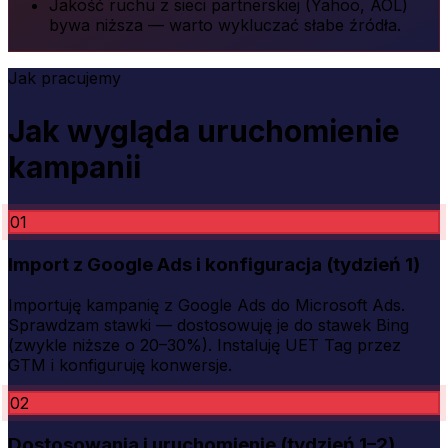
Jakość ruchu z sieci partnerskiej (Yahoo, AOL)
bywa niższa — warto wykluczać słabe źródła.
Jak pracujemy
Jak wygląda uruchomienie
kampanii
01
Import z Google Ads i konfiguracja (tydzień 1)
Importuję kampanię z Google Ads do Microsoft Ads.
Sprawdzam stawki — dostosowuję je do stawek Bing
(zwykle niższe o 20–30%). Instaluję UET Tag przez
GTM i konfiguruję konwersje.
02
Dostosowania i uruchomienie (tydzień 1–2)