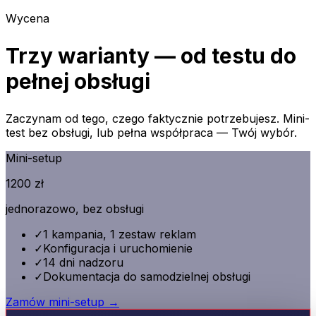
Wycena
Trzy warianty — od testu do
pełnej obsługi
Zaczynam od tego, czego faktycznie potrzebujesz. Mini-
test bez obsługi, lub pełna współpraca — Twój wybór.
Mini-setup
1200 zł
jednorazowo, bez obsługi
✓
1 kampania, 1 zestaw reklam
✓
Konfiguracja i uruchomienie
✓
14 dni nadzoru
✓
Dokumentacja do samodzielnej obsługi
Zamów mini-setup →