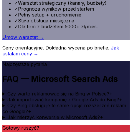
✓
Warsztat strategiczny (kanały, budżety)
✓
Prognoza wyników przed startem
✓
Pełny setup + uruchomienie
✓
Stała obsługa miesięczna
✓
Dla firm z budżetem 5000+ zł/mies.
Umów warsztat →
Ceny orientacyjne. Dokładna wycena po briefie.
Jak
ustalam ceny →
Najczęstsze pytania
FAQ —
Microsoft Search Ads
Czy warto reklamować się na Bing w Polsce?
+
Jak importować kampanię z Google Ads do Bing?
+
Czy Bing obsługuje te same opcje rozszerzeń reklam
co Google?
+
Jak mierzyć konwersje w Microsoft Ads?
+
Gotowy ruszyć?