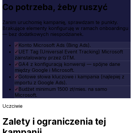
Co potrzeba,
żeby ruszyć
Zanim uruchomię kampanię, sprawdzam te punkty.
Brakujące elementy konfiguruję w ramach onboardingu
— bez dodatkowych niespodzianek.
✓
Konto Microsoft Ads (Bing Ads).
✓
UET Tag (Universal Event Tracking) Microsoft
zainstalowany przez GTM.
✓
GA4 z konfiguracją konwersji — spójne dane
między Google i Microsoft.
✓
Gotowe słowa kluczowe i kampania (najlepiej z
importu z Google Ads).
✓
Budżet minimum 1500 zł/mies. na samo
Microsoft.
Uczciwie
Zalety i ograniczenia tej
kampanii