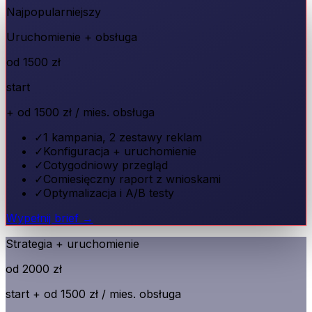
Najpopularniejszy
Uruchomienie + obsługa
od 1500 zł
start
+
od 1500 zł / mies.
obsługa
✓
1 kampania, 2 zestawy reklam
✓
Konfiguracja + uruchomienie
✓
Cotygodniowy przegląd
✓
Comiesięczny raport z wnioskami
✓
Optymalizacja i A/B testy
Wypełnij brief →
Strategia + uruchomienie
od 2000 zł
start +
od 1500 zł / mies.
obsługa