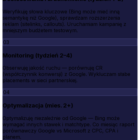
Weryfikuję słowa kluczowe (Bing może mieć inną
semantykę niż Google), sprawdzam rozszerzenia
reklam (sitelinks, callouts). Uruchamiam kampanię z
mniejszym budżetem testowym.
03
Monitoring (tydzień 2–4)
Obserwuję jakość ruchu — porównuję CR
(współczynnik konwersji) z Google. Wykluczam słabe
placements w sieci partnerskiej.
04
Optymalizacja (mies. 2+)
Optymalizuję niezależnie od Google — Bing może
wymagać innych stawek i matchtype. Co miesiąc raport
porównawczy Google vs Microsoft z CPC, CPA i
planem.