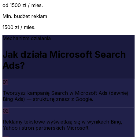
od 1500 zł / mies.
Min. budżet reklam
1500 zł / mies.
Mechanizm działania
Jak działa
Microsoft Search
Ads
?
01
Tworzysz kampanię Search w Microsoft Ads (dawniej
Bing Ads) — strukturę znasz z Google.
02
Reklamy tekstowe wyświetlają się w wynikach Bing,
Yahoo i stron partnerskich Microsoft.