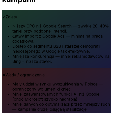
✓
Zalety
Niższy CPC niż Google Search — zwykle 20–40%
taniej przy podobnej intencji.
Łatwy import z Google Ads — minimalna praca
dodatkowa.
Dostęp do segmentu B2B i starszej demografii
niedostępnego w Google tak efektywnie.
Mniejsza konkurencja — mniej reklamodawców na
Bing = niższe stawki.
✕
Wady / ograniczenia
Mały udział w rynku wyszukiwania w Polsce —
ograniczony wolumen kliknięć.
Mniej zaawansowanych funkcji AI niż Google
(choć Microsoft szybko nadrabia).
Mniej danych do optymalizacji przez mniejszy ruch
— kampanie dłużej osiągają stabilizację.