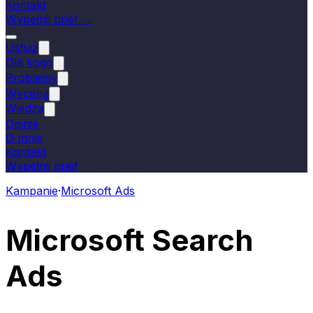
Kontakt
Wypełnij brief →
Usługi
Dla kogo
Problemy
Wycena
Wiedza
Opinie
O mnie
Kontakt
Wypełnij brief
Kampanie
·
Microsoft Ads
Microsoft Search
Ads