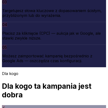
03
Targetujesz słowa kluczowe z dopasowaniem ścisłym,
przybliżonym lub do wyrażenia.
04
Płacisz za kliknięcie (CPC) — aukcja jak w Google, ale
stawki zwykle niższe.
05
Możesz zaimportować kampanię bezpośrednio z
Google Ads — oszczędza czas konfiguracji.
Dla kogo
Dla kogo ta kampania jest
dobra
✓