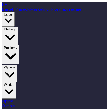
B
P
Bartek Piasecki
Marketing, który
sprzedaje
Usługi
Dla kogo
Problemy
Wycena
Wiedza
Opinie
O mnie